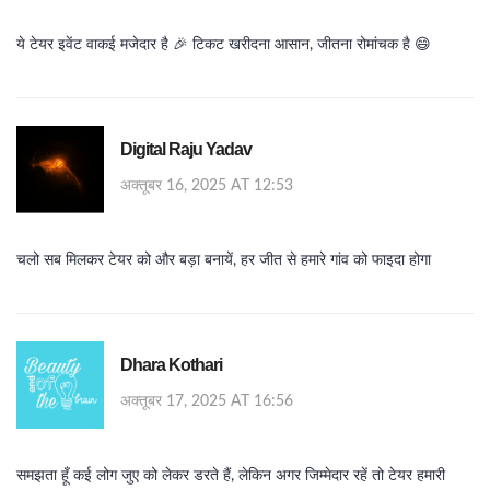
ये टेयर इवेंट वाकई मजेदार है 🎉 टिकट खरीदना आसान, जीतना रोमांचक है 😄
Digital Raju Yadav
अक्तूबर 16, 2025 AT 12:53
चलो सब मिलकर टेयर को और बड़ा बनायें, हर जीत से हमारे गांव को फाइदा होगा
Dhara Kothari
अक्तूबर 17, 2025 AT 16:56
समझता हूँ कई लोग जुए को लेकर डरते हैं, लेकिन अगर जिम्मेदार रहें तो टेयर हमारी