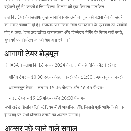
बढ़ोतरी हुई है,” कहती हैं
रिंगा बिश्ना
, शिलांग की एक किराना मालकिन।
हालांकि, टेयर के खिलाफ कुछ सामाजिक संगठनों ने जुआ को बढ़ावा देने के खतरे
को लेकर चेतावनी दी है।
मेघालय सामाजिक न्याय फाउंडेशन
के प्रवक्ता
डॉ. लाबोबि
पांगु
ने कहा, “जब तक उचित जागरूकता और जिम्मेदार गेमिंग के नियम नहीं बनते,
युवा वर्ग पर निर्भरता का जोखिम बना रहेगा।”
आगामी टेयर शेड्यूल
KHASA ने बताया कि 16 नवंबर 2024 के लिए भी वही दैनिक पैटर्न रहेगा:
मॉर्निंग टेयर – 10:30 ए॰एम॰ (पहला नंबर) और 11:30 ए॰एम॰ (दूसरा नंबर)
आफ़्टरनून टेयर – लगभग 15:45 पी॰एम॰ और 16:45 पी॰एम॰
नाइट टेयर – 19:15 पी॰एम॰ और 20:00 पी॰एम॰
सभी राउंड
शिलांग पॉलो स्टेडियम
में ही आयोजित होंगे, जिससे प्रतिभागियों को एक
ही जगह पर सभी परिणाम देखने का अवसर मिलेगा।
अक्सर पूछे जाने वाले सवाल