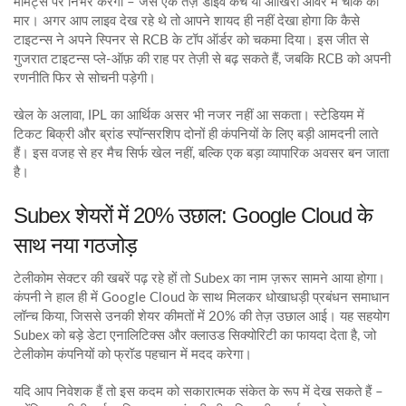
मोमेंट्स पर निर्भर करेगा – जैसे एक तेज़ डाइव कैच या आखिरी ओवर में चौके की
मार। अगर आप लाइव देख रहे थे तो आपने शायद ही नहीं देखा होगा कि कैसे
टाइटन्स ने अपने स्पिनर से RCB के टॉप ऑर्डर को चकमा दिया। इस जीत से
गुजरात टाइटन्स प्ले‑ऑफ़ की राह पर तेज़ी से बढ़ सकते हैं, जबकि RCB को अपनी
रणनीति फिर से सोचनी पड़ेगी।
खेल के अलावा, IPL का आर्थिक असर भी नजर नहीं आ सकता। स्टेडियम में
टिकट बिक्री और ब्रांड स्पॉन्सरशिप दोनों ही कंपनियों के लिए बड़ी आमदनी लाते
हैं। इस वजह से हर मैच सिर्फ खेल नहीं, बल्कि एक बड़ा व्यापारिक अवसर बन जाता
है।
Subex शेयरों में 20% उछाल: Google Cloud के
साथ नया गठजोड़
टेलीकोम सेक्टर की खबरें पढ़ रहे हों तो Subex का नाम ज़रूर सामने आया होगा।
कंपनी ने हाल ही में Google Cloud के साथ मिलकर धोखाधड़ी प्रबंधन समाधान
लॉन्च किया, जिससे उनकी शेयर कीमतों में 20% की तेज़ उछाल आई। यह सहयोग
Subex को बड़े डेटा एनालिटिक्स और क्लाउड सिक्योरिटी का फायदा देता है, जो
टेलीकोम कंपनियों को फ्रॉड पहचान में मदद करेगा।
यदि आप निवेशक हैं तो इस कदम को सकारात्मक संकेत के रूप में देख सकते हैं –