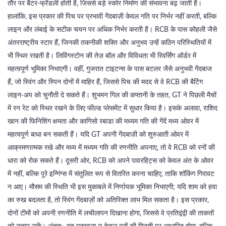
तौर पर बैटर‑फ्रेंडली होती है, जिससे बड़े स्कोर निर्माण की संभावना बढ़ जाती है।
हालांकि, इस प्रकार की पिच पर प्रभावी गेंदबाज़ी केवल गति पर निर्भर नहीं करती, बल्कि
लाइन और लंबाई के सटीक चयन पर अधिक निर्भर करती है। RCB के पास कोहली जैसे
अंतरराष्ट्रीय स्टार हैं, जिनकी तकनीकी शक्ति और अनुभव उन्हें कठिन परिस्थितियों में
भी स्थिर रखती है। लिविंगस्टोन की तेज़ बॉल और विविधता भी रिवर्सिंग ऑर्डर में
महत्वपूर्ण भूमिका निभाएगी। वहीं, गुजरात टाइटन्स के पास बटलर जैसे अनुभवी गेंदबाज
हैं, जो स्विंग और स्पिन दोनों में माहिर हैं, जिससे पिच की मदद से वे RCB की बैटिंग
लाइन‑अप को चुनौती दे सकते हैं। शुभमन गिल की कप्तानी के तहत, GT ने पिछली मैचों
में रन रेट को स्थिर रखने के लिए फील्ड प्लेसमेंट में सुधार किया है। इसके अलावा, राशिद
खान की फिनिशिंग क्षमता और कागिसो रबाडा की मध्यम गति की गेंदें मध्य ओवर में
महत्वपूर्ण बाधा बन सकती हैं। यदि GT अपनी गेंदबाज़ी को शुरुआती ओवर में
आक्रमणात्मक रखे और मध्य में मध्यम गति की रणनीति अपनाए, तो वे RCB को रनों की
धारा को रोक सकते हैं। दूसरी ओर, RCB को अपने पावरहिट्स को केवल अंत के ओवर
में नहीं, बल्कि पूरे इन्गिंग्स में संतुलित रूप से वितरित करना चाहिए, ताकि शॉकिंग गिरावट
न आए। मौसम की स्थिति भी इस मुकाबले में निर्णायक भूमिका निभाएगी; यदि शाम को हवा
का रुख बदलता है, तो स्विंग गेंदबाज़ों को अतिरिक्त लाभ मिल सकता है। इस प्रकार,
दोनों टीमों को अपनी रणनीति में लचीलापन दिखाना होगा, जिससे वे प्रतिद्वंद्वी की ताकतों