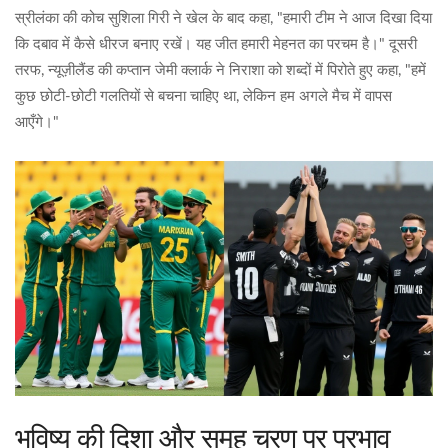
स्रीलंका की कोच
सुशिला गिरी
ने खेल के बाद कहा, "हमारी टीम ने आज दिखा दिया
कि दबाव में कैसे धीरज बनाए रखें। यह जीत हमारी मेहनत का परचम है।" दूसरी
तरफ, न्यूज़ीलैंड की कप्तान
जेमी क्लार्क
ने निराशा को शब्दों में पिरोते हुए कहा, "हमें
कुछ छोटी‑छोटी गलतियों से बचना चाहिए था, लेकिन हम अगले मैच में वापस
आएँगे।"
भविष्य की दिशा और समूह चरण पर प्रभाव