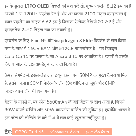
इसके डुअल
LTPO OLED डिस्प्ले
की बात करें तो, मुख्य स्क्रीन 8.12 इंच का है
जिसमें 1 से 120Hz रिफ्रेश रेट है और अधिकतम 2100 निट्स ब्राइटनेस है।
कवर स्क्रीन का साइज 6.62 इंच है जिसका ऐस्पेक्ट रेशियो 20.7:9 है और
ब्राइटनेस 2450 निट्स तक जा सकती है।
प्रदर्शन के लिए, Find N5 को
Snapdragon 8 Elite
चिपसेट से लैस किया
गया है, साथ में 16GB RAM और 512GB का स्टोरेज है। यह डिवाइस
ColorOS 15 पर चलता है, जो Android 15 पर आधारित है। कंपनी ने इसके
लिए 4 साल के OS अपडेट्स का वादा किया है।
कैमरा सेगमेंट में, हसलब्लैड द्वारा ट्यून किया गया 50MP का मुख्य कैमरा शामिल
है, इसके अलावा 50MP पेरिस्कोप लेंस (3x ऑप्टिकल जूम) और 8MP
अल्ट्रावाइड लेंस भी दिया गया है।
बैटरी के मामले में, यह फोन 5600mAh की बड़ी बैटरी के साथ आता है, जिसमें
80W वायर्ड चार्जिंग और 50W वायरलेस चार्जिंग की सुविधा है। हालाँकि, भारत में
इस फोन की लॉन्चिंग के बारे में अभी तक कोई खुलासा नहीं हुआ है।
OPPO Find N5
फोल्डेबल स्मार्टफोन
हसलब्लैड कैमरा
टैग: