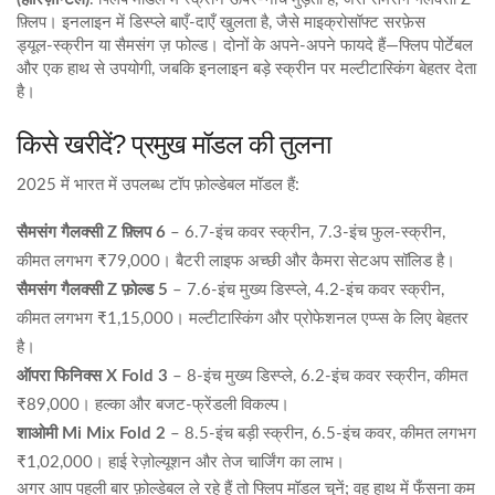
फ़्लिप। इनलाइन में डिस्प्ले बाएँ‑दाएँ खुलता है, जैसे माइक्रोसॉफ्ट सरफ़ेस
ड्यूल‑स्क्रीन या सैमसंग ज़ फोल्ड। दोनों के अपने‑अपने फायदे हैं—फ्लिप पोर्टेबल
और एक हाथ से उपयोगी, जबकि इनलाइन बड़े स्क्रीन पर मल्टीटास्किंग बेहतर देता
है।
किसे खरीदें? प्रमुख मॉडल की तुलना
2025 में भारत में उपलब्ध टॉप फ़ोल्डेबल मॉडल हैं:
सैमसंग गैलक्सी Z फ़्लिप 6
– 6.7‑इंच कवर स्क्रीन, 7.3‑इंच फुल‑स्क्रीन,
कीमत लगभग ₹79,000। बैटरी लाइफ अच्छी और कैमरा सेटअप सॉलिड है।
सैमसंग गैलक्सी Z फ़ोल्ड 5
– 7.6‑इंच मुख्य डिस्प्ले, 4.2‑इंच कवर स्क्रीन,
कीमत लगभग ₹1,15,000। मल्टीटास्किंग और प्रोफेशनल एप्प्स के लिए बेहतर
है।
ऑपरा फिनिक्स X Fold 3
– 8‑इंच मुख्य डिस्प्ले, 6.2‑इंच कवर स्क्रीन, कीमत
₹89,000। हल्का और बजट‑फ्रेंडली विकल्प।
शाओमी Mi Mix Fold 2
– 8.5‑इंच बड़ी स्क्रीन, 6.5‑इंच कवर, कीमत लगभग
₹1,02,000। हाई रेज़ोल्यूशन और तेज चार्जिंग का लाभ।
अगर आप पहली बार फ़ोल्डेबल ले रहे हैं तो फ्लिप मॉडल चुनें; वह हाथ में फँसना कम