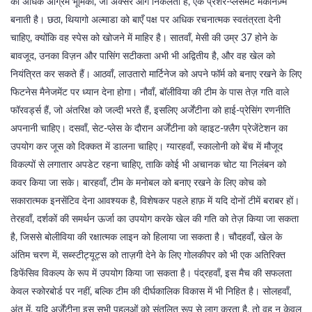
का अधिक अग्रिम भूमिका, जो अक्सर आगे निकलती है, एक प्रेशर‑प्लेसमेंट मेकैनिज़्म
बनाती है। छठा, थियागो अल्माडा को बाएँ पक्ष पर अधिक रचनात्मक स्वतंत्रता देनी
चाहिए, क्योंकि वह स्पेस को खोजने में माहिर है। सातवाँ, मेसी की उम्र 37 होने के
बावजूद, उनका विज़न और पासिंग सटीकता अभी भी अद्वितीय है, और वह खेल को
नियंत्रित कर सकते हैं। आठवाँ, लाउतारो मार्टिनेज को अपने फॉर्म को बनाए रखने के लिए
फिटनेस मैनेजमेंट पर ध्यान देना होगा। नौवाँ, बॉलीविया की टीम के पास तेज़ गति वाले
फॉरवर्ड्स हैं, जो अंतरिक्ष को जल्दी भरते हैं, इसलिए अर्जेंटीना को हाई‑प्रेसिंग रणनीति
अपनानी चाहिए। दसवाँ, सेट‑प्लेस के दौरान अर्जेंटीना को व्हाइट‑फ़्लैग प्रेजेंटेशन का
उपयोग कर जूस को दिक्कत में डालना चाहिए। ग्यारहवाँ, स्कालोनी को बेंच में मौजूद
विकल्पों से लगातार अपडेट रहना चाहिए, ताकि कोई भी अचानक चोट या निलंबन को
कवर किया जा सके। बारहवाँ, टीम के मनोबल को बनाए रखने के लिए कोच को
सकारात्मक इनसेंटिव देना आवश्यक है, विशेषकर पहले हाफ़ में यदि दोनों टीमें बराबर हों।
तेरहवाँ, दर्शकों की समर्थन ऊर्जा का उपयोग करके खेल की गति को तेज़ किया जा सकता
है, जिससे बोलीविया की रक्षात्मक लाइन को हिलाया जा सकता है। चौदहवाँ, खेल के
अंतिम चरण में, सब्स्टीट्यूट्स को ताज़गी देने के लिए गोलकीपर को भी एक अतिरिक्त
डिफेंसिव विकल्प के रूप में उपयोग किया जा सकता है। पंद्रहवाँ, इस मैच की सफलता
केवल स्कोरबोर्ड पर नहीं, बल्कि टीम की दीर्घकालिक विकास में भी निहित है। सोलहवाँ,
अंत में, यदि अर्जेंटीना इस सभी पहलुओं को संतुलित रूप से लागू करता है, तो वह न केवल