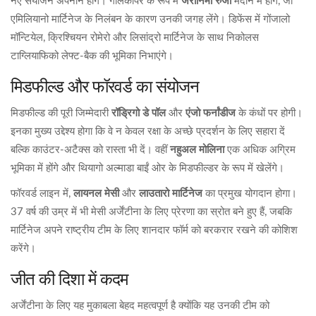
नए संयोजन अपनाने होंगे। गोलकीपर के रूप में
जेरोनिमो रुजी
मैदान में होंगे, जो
एमिलियानो मार्टिनेज के निलंबन के कारण उनकी जगह लेंगे। डिफेंस में गोंजालो
मॉन्टियेल, क्रिश्चियन रोमेरो और लिसांद्रो मार्टिनेज के साथ निकोलस
टाग्लियाफिको लेफ्ट-बैक की भूमिका निभाएंगे।
मिडफील्ड और फॉरवर्ड का संयोजन
मिडफील्ड की पूरी जिम्मेदारी
रॉड्रिगो डे पॉल
और
एंजो फर्नांडीज
के कंधों पर होगी।
इनका मुख्य उद्देश्य होगा कि वे न केवल रक्षा के अच्छे प्रदर्शन के लिए सहारा दें
बल्कि काउंटर-अटैक्स को रास्ता भी दें। वहीं
नहुअल मोलिना
एक अधिक अग्रिम
भूमिका में होंगे और थियागो अल्माडा बाईं ओर के मिडफील्डर के रूप में खेलेंगे।
फॉरवर्ड लाइन में,
लायनल मेसी
और
लाउतारो मार्टिनेज
का प्रमुख योगदान होगा।
37 वर्ष की उम्र में भी मेसी अर्जेंटीना के लिए प्रेरणा का स्रोत बने हुए हैं, जबकि
मार्टिनेज अपने राष्ट्रीय टीम के लिए शानदार फॉर्म को बरकरार रखने की कोशिश
करेंगे।
जीत की दिशा में कदम
अर्जेंटीना के लिए यह मुकाबला बेहद महत्वपूर्ण है क्योंकि यह उनकी टीम को