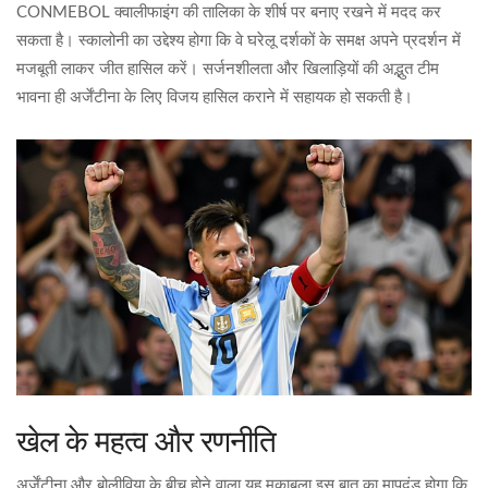
CONMEBOL क्वालीफाइंग की तालिका के शीर्ष पर बनाए रखने में मदद कर
सकता है। स्कालोनी का उद्देश्य होगा कि वे घरेलू दर्शकों के समक्ष अपने प्रदर्शन में
मजबूती लाकर जीत हासिल करें। सर्जनशीलता और खिलाड़ियों की अद्भुत टीम
भावना ही अर्जेंटीना के लिए विजय हासिल कराने में सहायक हो सकती है।
खेल के महत्व और रणनीति
अर्जेंटीना और बोलीविया के बीच होने वाला यह मुकाबला इस बात का मापदंड होगा कि