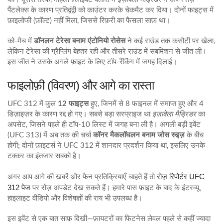
पैंटलेक्स के कारण प्रतिद्वंद्वी को काउंटर करके चेकमैट कर दिया। दोनों फाइट्स में
फ़ाइलोफी (फ़ॉल्ट) नहीं मिला, जिससे रिफ़री का फैसला साफ़ था।
को-मैच में
डॉनलन टेरेसा बनाम एंटोनियो रोसेस
ने कई राउंड तक कसौटी पर खेला,
लेकिन टेरेसा की ग्रैप्लिंग बेहतर रही और तीसरे राउंड में सबमिशन से जीत ली।
इस जीत ने उसके अगले फ़ाइट के लिए टॉप‑रैंकिंग में जगह दिलाई।
फाइलोफ़ी (विवरण) और आगे का रास्ता
UFC 312 में कुल
12 फाइट्स
हुए, जिनमें से 8 फाइनल में समाप्त हुए और 4
डिज़ाइज़र के कारण रद्द हो गए। सबसे बड़ा सरप्राइज था
इज़ाबेला मैड्रिडर
का
अपसेट, जिसने पहले ही टॉप‑10 लिस्ट में जगह बना ली है। अगली बड़ी इवेंट
(UFC 313) में अब तक की चर्चा
कॉनर मैकलॉघलन बनाम जोस रुइज़
के बीच
होगी; दोनों फ़ाइटर्स ने UFC 312 में शानदार प्रदर्शन किया था, इसलिए उनके
टक्कर का इंतजार सबको है।
रोज़ रिपोर्टर UFC
अगर आप आगे की खबरें और फैन प्रतिक्रियाएँ चाहते हैं तो
312 पेज
पर रोज़ अपडेट देख सकते हैं। हमारे पास फ़ाइट के बाद के इंटरव्यू,
हाइलाइट वीडियो और विशेषज्ञों की राय भी उपलब्ध है।
इस इवेंट से एक बात साफ़ दिखी—फ़ायटरों का फिटनेस लेवल पहले से कहीं ज्यादा