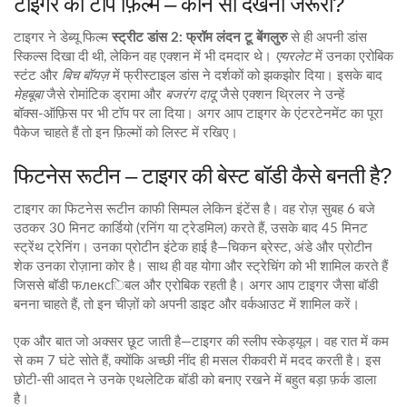
टाइगर की टॉप फ़िल्में – कौन सी देखनी जरूरी?
टाइगर ने डेब्यू फिल्म
स्ट्रीट डांस 2: फ्रॉम लंदन टू बेंगलुरु
से ही अपनी डांस
स्किल्स दिखा दी थी, लेकिन वह एक्शन में भी दमदार थे।
एयरलेट
में उनका एरोबिक
स्टंट और
बिच बॉयज़
में फ्रीस्टाइल डांस ने दर्शकों को झकझोर दिया। इसके बाद
मेहबूबा
जैसे रोमांटिक ड्रामा और
बजरंग दादू
जैसे एक्शन थ्रिलर ने उन्हें
बॉक्स‑ऑफ़िस पर भी टॉप पर ला दिया। अगर आप टाइगर के एंटरटेनमेंट का पूरा
पैकेज चाहते हैं तो इन फ़िल्मों को लिस्ट में रखिए।
फिटनेस रूटीन – टाइगर की बेस्ट बॉडी कैसे बनती है?
टाइगर का फिटनेस रूटीन काफी सिम्पल लेकिन इंटेंस है। वह रोज़ सुबह 6 बजे
उठकर 30 मिनट कार्डियो (रनिंग या ट्रेडमिल) करते हैं, उसके बाद 45 मिनट
स्ट्रेंथ ट्रेनिंग। उनका प्रोटीन इंटेक हाई है—चिकन ब्रेस्ट, अंडे और प्रोटीन
शेक उनका रोज़ाना कोर है। साथ ही वह योगा और स्ट्रेचिंग को भी शामिल करते हैं
जिससे बॉडी फлексिबल और एरोबिक रहती है। अगर आप टाइगर जैसा बॉडी
बनना चाहते हैं, तो इन चीज़ों को अपनी डाइट और वर्कआउट में शामिल करें।
एक और बात जो अक्सर छूट जाती है—टाइगर की स्लीप स्केड्यूल। वह रात में कम
से कम 7 घंटे सोते हैं, क्योंकि अच्छी नींद ही मसल रीकवरी में मदद करती है। इस
छोटी‑सी आदत ने उनके एथलेटिक बॉडी को बनाए रखने में बहुत बड़ा फ़र्क डाला
है।