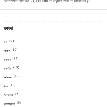
उपचाराधीन लोगों को 50,000 रुपये की सहायता राशि की घोषणा की है।
श्रेणियाँ
(94)
खेल
(30)
व्यापार
(29)
समाचार
(19)
राजनीति
(19)
मनोरंजन
(11)
शिक्षा
(6)
टेक्नोलॉजी
(5)
ऑटोमोबाइल