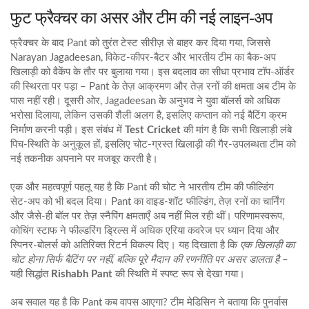
फुट फ्रैक्चर का असर और टीम की नई लाइन‑अप
फ्रैक्चर के बाद Pant को तुरंत टेस्ट सीरीज़ से बाहर कर दिया गया, जिससे
Narayan Jagadeesan
,
विकेट‑कीपर‑बैटर और भारतीय टीम का बैक‑अप
खिलाड़ी
को वैकेंप के तौर पर बुलाया गया। इस बदलाव का सीधा प्रभाव टॉप‑ऑर्डर
की स्थिरता पर पड़ा – Pant के तेज़ आक्रमण और तेज़ रनों की क्षमता अब टीम के
पास नहीं रही। दूसरी ओर, Jagadeesan के अनुभव ने युवा बॉलर्स को अधिक
भरोसा दिलाया, लेकिन उसकी शैली अलग है, इसलिए कप्तान को नई बैटिंग क्रम
निर्माण करनी पड़ी। इस संबंध में
Test Cricket
की मांग है कि सभी खिलाड़ी लंबे
पिच‑स्थिति के अनुकूल हों, इसलिए चोट‑ग्रस्त खिलाड़ी की गैर‑उपलब्धता टीम को
नई तकनीक अपनाने पर मजबूर करती है।
एक और महत्वपूर्ण पहलू यह है कि Pant की चोट ने भारतीय टीम की फील्डिंग
सेट‑अप को भी बदल दिया। Pant का वाइड‑शॉट फील्डिंग, तेज़ रनों का चार्निंग
और जैसे‑ही बॉल पर तेज़ स्नैपिंग क्षमताएँ अब नहीं मिल रही थीं। परिणामस्वरूप,
कोचिंग स्टाफ ने फील्डरिंग ड्रिल्स में अधिक एरिया कवरेज पर ध्यान दिया और
स्पिनर‑बोलर्स को अतिरिक्त रिटर्न विकल्प दिए। यह दिखाता है कि
एक खिलाड़ी का
चोट होना सिर्फ बैटिंग पर नहीं, बल्कि पूरे मैदान की रणनीति पर असर डालता है
–
यही सिद्धांत
Rishabh Pant
की स्थिति में स्पष्ट रूप से देखा गया।
अब सवाल यह है कि Pant कब वापस आएगा? टीम मेडिसिन ने बताया कि पुनर्वास