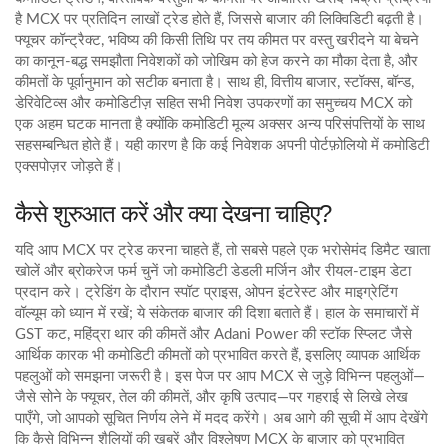
है
MCX पर प्रतिदिन लाखों ट्रेड होते हैं, जिससे बाजार की लिक्विडिटी बढ़ती है।
फ्यूचर कॉन्ट्रैक्ट
,
भविष्य की किसी तिथि पर तय कीमत पर वस्तु खरीदने या बेचने
का कानून‑बद्ध समझौता
निवेशकों को जोखिम को हेज करने का मौका देता है, और
कीमतों के पूर्वानुमान को सटीक बनाता है। साथ ही,
वित्तीय बाजार
,
स्टॉक्स, बॉन्ड,
डेरिवेटिव्स और कमोडिटीज़ सहित सभी निवेश उपकरणों का समुच्चय
MCX को
एक अहम घटक मानता है क्योंकि कमोडिटी मूल्य अक्सर अन्य परिसंपत्तियों के साथ
सहसम्बन्धित होते हैं। यही कारण है कि कई निवेशक अपनी पोर्टफ़ोलियो में कमोडिटी
एक्सपोज़र जोड़ते हैं।
कैसे शुरुआत करें और क्या देखना चाहिए?
यदि आप MCX पर ट्रेड करना चाहते हैं, तो सबसे पहले एक भरोसेमंद डिमैट खाता
खोलें और ब्रोकरेज फर्म चुनें जो कमोडिटी डेडली मर्जिन और रीयल‑टाइम डेटा
प्रदान करे। ट्रेडिंग के दौरान स्पॉट प्राइस, ओपन इंटरेस्ट और माइग्रेटिंग
वॉल्यूम को ध्यान में रखें; ये संकेतक बाजार की दिशा बताते हैं। हाल के समाचारों में
GST कट, महिंद्रा थार की कीमतें और Adani Power की स्टॉक स्प्लिट जैसे
आर्थिक कारक भी कमोडिटी कीमतों को प्रभावित करते हैं, इसलिए व्यापक आर्थिक
पहलुओं को समझना जरूरी है। इस पेज पर आप MCX से जुड़े विभिन्न पहलुओं—
जैसे सोने के फ्यूचर, तेल की कीमतें, और कृषि उत्पाद—पर गहराई से लिखे लेख
पाएँगे, जो आपको सूचित निर्णय लेने में मदद करेंगे। अब आगे की सूची में आप देखेंगे
कि कैसे विभिन्न शैलियों की खबरें और विश्लेषण MCX के बाजार को प्रभावित