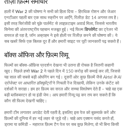
ताज़ा फ़िल्म समाचार
हाली में
War 2
की घोषणा ने सभी को हिला दिया – हिरथिक रोशन और जेआर
एनटीआर पहली बार एक साथ स्क्रीन पर आएँगे, रिलीज़ डेट 14 अगस्त तय है।
इसी तरह चिरंजीवी को यूके पार्लमेंट से लाइफ़टाइम अवार्ड मिला, जिससे भारतीय
सिनेमा की अंतरराष्ट्रीय पहचान मजबूत हुई। नई फिल्म
डिप्लोमैट
का ट्रेलर भी
वायरल हो रहा है, जॉन अब्राहम ने इसे होली पर रिलीज़ करने की घोषणा की। ये
सब खबरें सिर्फ एक क्लिक दूर हैं और हमारी साइट पर पूरी जानकारी पढ़ सकते हैं।
बॉक्स ऑफिस और फ़िल्म रिव्यू
फिल्मों का बॉक्स‑ऑफ़िस प्रदर्शन देखना भी उतना ही रोचक है जितनी कहानी
खुद। पिछले हफ्ते
War 2
ने पहले दिन में 150 करोड़ की कमाई कर ली, जिससे
यह साल की सबसे बड़ी ओपनिंग बन गई। दूसरी ओर कुछ फ़िल्में जैसे
Airtel के AI
प्रोजेक्ट पर आधारित डॉक्यूमेंट्री
ने निचली रेंज दिखायी, लेकिन उनके कंटेंट को
दर्शकों ने सराहा। हम हर फ़िल्म का सरल और सच्चा विश्लेषण देते हैं – चाहे वह एक
बड़ी ब्लॉकबस्टर हो या इंडी जेम। आप हमारी रिव्यू पढ़ कर तय कर सकते हैं कि
कौन सी फिल्म देखनी चाहिए।
हमारी टीम लगातार अपडेट देती रहती है, इसलिए इस पेज को बुकमार्क करें और
फ़िल्मों की दुनिया में हर नई लहर से जुड़े रहें। चाहे आप एक्शन पसंद करते हों,
ड्रामा या कॉमेडी – महाराज फ़िल्म टैग पेज पर सब कुछ मिलेगा, वो भी बिना किसी