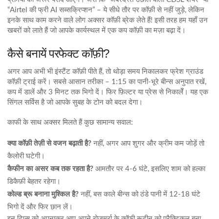
“Airtel की फ्री AI सब्सक्रिप्शन” – ये सीधे तौर पर कॉफ़ी से नहीं जुड़े, लेकिन
इनके साथ काम करने वाले लोग अक्सर कॉफ़ी ब्रेक लेते हैं! इसी तरह हम यहाँ उन
खबरों को लाते हैं जो आपके कार्यस्थल में एक कप कॉफ़ी का मज़ा बढ़ा दें।
कैसे बनायें परफेक्ट कॉफ़ी?
अगर आप अभी भी इंस्टैंट कॉफ़ी पीते हैं, तो थोड़ा समय निकालकर फ्रेश ग्राउंड
कॉफ़ी ट्राई करें। सबसे आसान तरीका – 1:15 का पानी-भूरे बीन्स अनुपात रखें,
कप में डालें और 3 मिनट तक भिगो दें। फिर फ़िल्टर या प्रेस से निकालेँ। यह एक
सिंगल सर्विस है जो आपके सुबह के टोन को बदल देगा।
काफी के साथ अक्सर मिलते हैं कुछ सामान्य सवाल:
क्या कॉफ़ी तेज़ी से वजन बढ़ाती है?
नहीं, अगर आप शुगर और क्रीम कम जोड़ें तो
कैलोरी घटेगी।
कैफीन का असर कब तक रहता है?
आमतौर पर 4‑6 घंटे, इसलिए शाम को हल्का
डिकैफ़ी बेहतर रहेगा।
कोल्ड ब्रू बनाना मुश्किल है?
नहीं, बस काले बीन्स को ठंडे पानी में 12‑18 घंटे
भिगो दें और फिर छान लें।
इन टिप्स को अपनाकर आप अपने रोज़मर्रा के कॉफ़ी रूटीन को प्रैक्टिकल बना