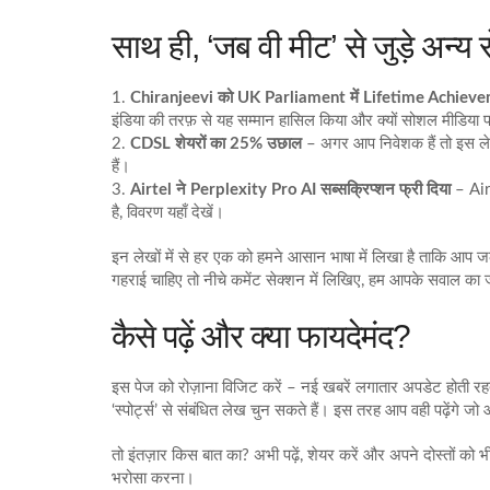
साथ ही, ‘जब वी मीट’ से जुड़े अन्
1.
Chiranjeevi को UK Parliament में Lifetime Achiev
इंडिया की तरफ़ से यह सम्मान हासिल किया और क्यों सोशल मीडिया प
2.
CDSL शेयरों का 25% उछाल
– अगर आप निवेशक हैं तो इस लेख 
हैं।
3.
Airtel ने Perplexity Pro AI सब्सक्रिप्शन फ्री दिया
– Airt
है, विवरण यहाँ देखें।
इन लेखों में से हर एक को हमने आसान भाषा में लिखा है ताकि आ
गहराई चाहिए तो नीचे कमेंट सेक्शन में लिखिए, हम आपके सवाल का ज
कैसे पढ़ें और क्या फायदेमंद?
इस पेज को रोज़ाना विजिट करें – नई खबरें लगातार अपडेट होती रहती ह
‘स्पोर्ट्स’ से संबंधित लेख चुन सकते हैं। इस तरह आप वही पढ़ेंगे ज
तो इंतज़ार किस बात का? अभी पढ़ें, शेयर करें और अपने दोस्तों को
भरोसा करना।