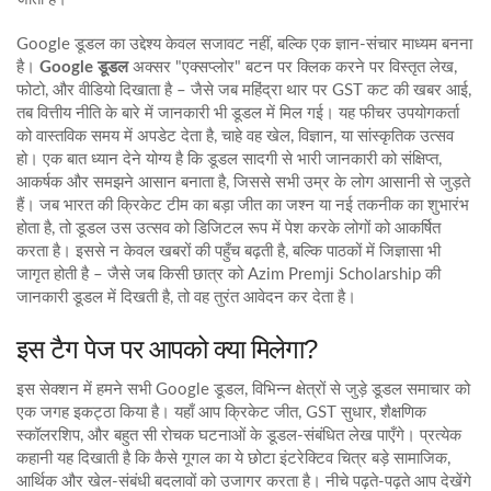
Google डूडल का उद्देश्य केवल सजावट नहीं, बल्कि एक ज्ञान‑संचार माध्यम बनना
है।
Google डूडल
अक्सर "एक्सप्लोर" बटन पर क्लिक करने पर विस्तृत लेख,
फोटो, और वीडियो दिखाता है – जैसे जब महिंद्रा थार पर GST कट की खबर आई,
तब वित्तीय नीति के बारे में जानकारी भी डूडल में मिल गई। यह फीचर उपयोगकर्ता
को वास्तविक समय में अपडेट देता है, चाहे वह खेल, विज्ञान, या सांस्कृतिक उत्सव
हो। एक बात ध्यान देने योग्य है कि डूडल सादगी से भारी जानकारी को संक्षिप्त,
आकर्षक और समझने आसान बनाता है, जिससे सभी उम्र के लोग आसानी से जुड़ते
हैं। जब भारत की क्रिकेट टीम का बड़ा जीत का जश्न या नई तकनीक का शुभारंभ
होता है, तो डूडल उस उत्सव को डिजिटल रूप में पेश करके लोगों को आकर्षित
करता है। इससे न केवल खबरों की पहुँच बढ़ती है, बल्कि पाठकों में जिज्ञासा भी
जागृत होती है – जैसे जब किसी छात्र को Azim Premji Scholarship की
जानकारी डूडल में दिखती है, तो वह तुरंत आवेदन कर देता है।
इस टैग पेज पर आपको क्या मिलेगा?
इस सेक्शन में हमने सभी
Google डूडल
,
विभिन्न क्षेत्रों से जुड़े डूडल समाचार
को
एक जगह इकट्ठा किया है। यहाँ आप क्रिकेट जीत, GST सुधार, शैक्षणिक
स्कॉलरशिप, और बहुत सी रोचक घटनाओं के डूडल‑संबंधित लेख पाएँगे। प्रत्येक
कहानी यह दिखाती है कि कैसे गूगल का ये छोटा इंटरेक्टिव चित्र बड़े सामाजिक,
आर्थिक और खेल‑संबंधी बदलावों को उजागर करता है। नीचे पढ़ते‑पढ़ते आप देखेंगे