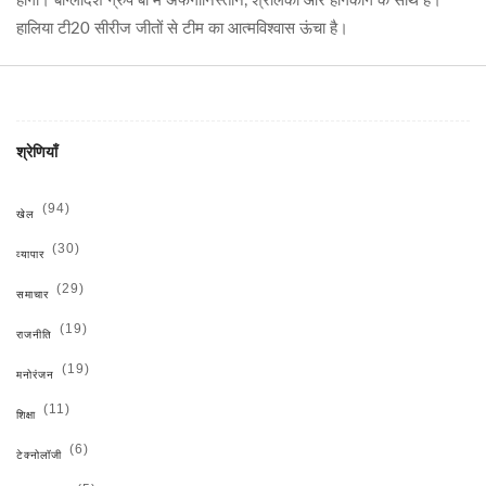
होगा। बांग्लादेश ग्रुप बी में अफगानिस्तान, श्रीलंका और हांगकांग के साथ है।
हालिया टी20 सीरीज जीतों से टीम का आत्मविश्वास ऊंचा है।
श्रेणियाँ
(94)
खेल
(30)
व्यापार
(29)
समाचार
(19)
राजनीति
(19)
मनोरंजन
(11)
शिक्षा
(6)
टेक्नोलॉजी