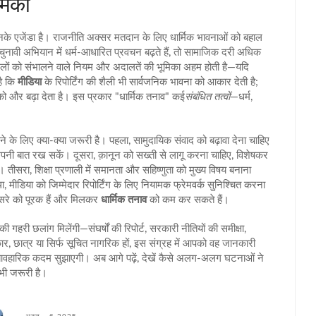
मिका
उनके एजेंडा
है। राजनीति अक्सर मतदान के लिए धार्मिक भावनाओं को बहाल
चुनावी अभियान में धर्म‑आधारित प्रवचन बढ़ते हैं, तो सामाजिक दरी अधिक
मलों को संभालने वाले नियम और अदालतें
की भूमिका अहम होती है—यदि
है कि
मीडिया
के रिपोर्टिंग की शैली भी सार्वजनिक भावना को आकार देती है;
 और बढ़ा देता है। इस प्रकार "धार्मिक तनाव" कई
संबंधित तत्वों
—धर्म,
े के लिए क्या‑क्या जरूरी है। पहला, सामुदायिक संवाद को बढ़ावा देना चाहिए
 अपनी बात रख सकें। दूसरा, क़ानून को सख्ती से लागू करना चाहिए, विशेषकर
 तीसरा, शिक्षा प्रणाली में समानता और सहिष्णुता को मुख्य विषय बनाना
, मीडिया को जिम्मेदार रिपोर्टिंग के लिए नियामक फ्रेमवर्क सुनिश्चित करना
सरे को पूरक हैं और मिलकर
धार्मिक तनाव
को कम कर सकते हैं।
 की गहरी छलांग मिलेंगी—संघर्षों की रिपोर्ट, सरकारी नीतियों की समीक्षा,
र, छात्र या सिर्फ सूचित नागरिक हों, इस संग्रह में आपको वह जानकारी
ावहारिक कदम सुझाएगी। अब आगे पढ़ें, देखें कैसे अलग-अलग घटनाओं ने
भी जरूरी है।