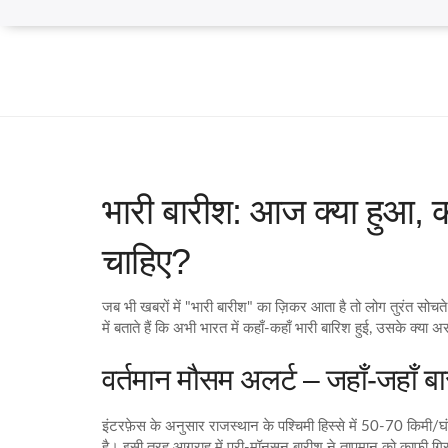
भारी बारीश: आज क्या हुआ,
चाहिए?
जब भी खबरों में "भारी बारीश" का ज़िकर आता है तो लोग तुरंत सोचत
में बताते हैं कि अभी भारत में कहाँ‑कहाँ भारी बारिश हुई, उसके क्
वर्तमान मौसम अलर्ट – जहाँ‑जहाँ बा
इंटरफ़ेस के अनुसार राजस्थान के पश्चिमी हिस्से में 50‑70 किमी/
है। इसी तरह आगराह में प्री‑मॉनसून बारीश ने तापमान को काफी गिरा 