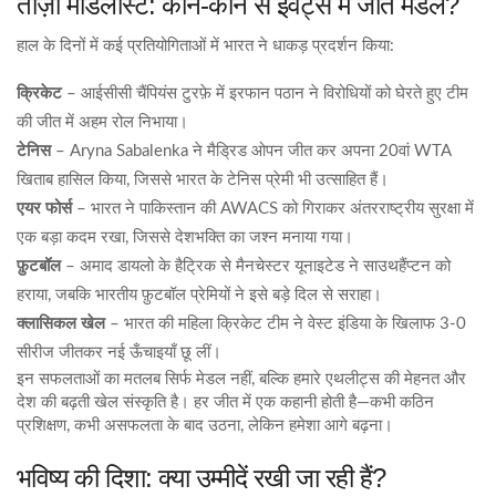
ताज़ा मीडलीस्ट: कौन‑कौन से इवेंट्स में जीते मेडल?
हाल के दिनों में कई प्रतियोगिताओं में भारत ने धाकड़ प्रदर्शन किया:
क्रिकेट
– आईसीसी चैंपियंस टुरफ़े में इरफान पठान ने विरोधियों को घेरते हुए टीम
की जीत में अहम रोल निभाया।
टेनिस
– Aryna Sabalenka ने मैड्रिड ओपन जीत कर अपना 20वां WTA
खिताब हासिल किया, जिससे भारत के टेनिस प्रेमी भी उत्साहित हैं।
एयर फोर्स
– भारत ने पाकिस्तान की AWACS को गिराकर अंतरराष्ट्रीय सुरक्षा में
एक बड़ा कदम रखा, जिससे देशभक्ति का जश्न मनाया गया।
फ़ुटबॉल
– अमाद डायलो के हैट्रिक से मैनचेस्टर यूनाइटेड ने साउथहैंप्टन को
हराया, जबकि भारतीय फ़ुटबॉल प्रेमियों ने इसे बड़े दिल से सराहा।
क्लासिकल खेल
– भारत की महिला क्रिकेट टीम ने वेस्ट इंडिया के खिलाफ 3-0
सीरीज जीतकर नई ऊँचाइयाँ छू लीं।
इन सफलताओं का मतलब सिर्फ मेडल नहीं, बल्कि हमारे एथलीट्स की मेहनत और
देश की बढ़ती खेल संस्कृति है। हर जीत में एक कहानी होती है—कभी कठिन
प्रशिक्षण, कभी असफलता के बाद उठना, लेकिन हमेशा आगे बढ़ना।
भविष्य की दिशा: क्या उम्मीदें रखी जा रही हैं?