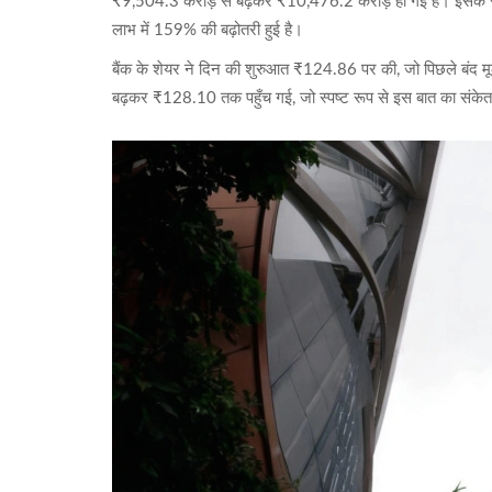
₹9,504.3 करोड़ से बढ़कर ₹10,476.2 करोड़ हो गई है। इसके साथ ह
लाभ में 159% की बढ़ोतरी हुई है।
बैंक के शेयर ने दिन की शुरुआत ₹124.86 पर की, जो पिछले बंद 
बढ़कर ₹128.10 तक पहुँच गई, जो स्पष्ट रूप से इस बात का संकेत ह