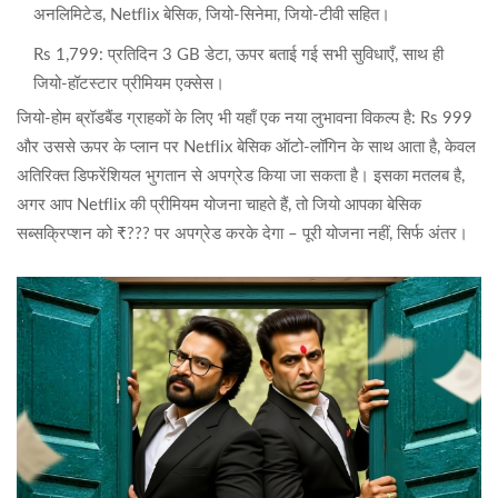
अनलिमिटेड, Netflix बेसिक, जियो‑सिनेमा, जियो‑टीवी सहित।
Rs 1,799: प्रतिदिन 3 GB डेटा, ऊपर बताई गई सभी सुविधाएँ, साथ ही
जियो‑हॉटस्टार प्रीमियम एक्सेस।
जियो‑होम ब्रॉडबैंड ग्राहकों के लिए भी यहाँ एक नया लुभावना विकल्प है: Rs 999
और उससे ऊपर के प्लान पर Netflix बेसिक ऑटो‑लॉगिन के साथ आता है, केवल
अतिरिक्त डिफरेंशियल भुगतान से अपग्रेड किया जा सकता है। इसका मतलब है,
अगर आप Netflix की प्रीमियम योजना चाहते हैं, तो जियो आपका बेसिक
सब्सक्रिप्शन को ₹??? पर अपग्रेड करके देगा – पूरी योजना नहीं, सिर्फ अंतर।