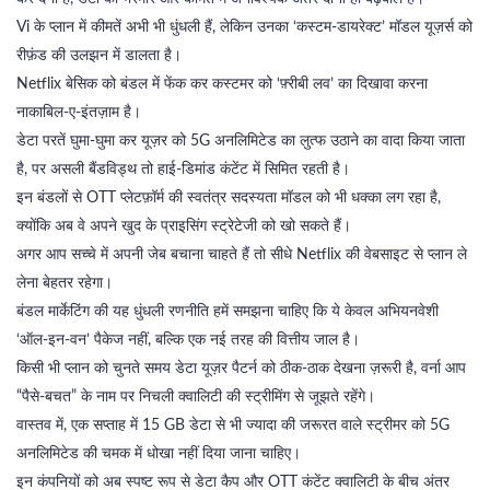
Vi के प्लान में कीमतें अभी भी धुंधली हैं, लेकिन उनका ‘कस्टम‑डायरेक्ट’ मॉडल यूज़र्स को
रीफ़ंड की उलझन में डालता है।
Netflix बेसिक को बंडल में फेंक कर कस्टमर को ‘फ़्रीबी लव’ का दिखावा करना
नाकाबिल‑ए‑इंतज़ाम है।
डेटा परतें घुमा‑घुमा कर यूज़र को 5G अनलिमिटेड का लुत्फ उठाने का वादा किया जाता
है, पर असली बैंडविड्थ तो हाई‑डिमांड कंटेंट में सिमित रहती है।
इन बंडलों से OTT प्लेटफ़ॉर्म की स्वतंत्र सदस्यता मॉडल को भी धक्का लग रहा है,
क्योंकि अब वे अपने खुद के प्राइसिंग स्ट्रेटेजी को खो सकते हैं।
अगर आप सच्चे में अपनी जेब बचाना चाहते हैं तो सीधे Netflix की वेबसाइट से प्लान ले
लेना बेहतर रहेगा।
बंडल मार्केटिंग की यह धुंधली रणनीति हमें समझना चाहिए कि ये केवल अभियनवेशी
‘ऑल‑इन‑वन’ पैकेज नहीं, बल्कि एक नई तरह की वित्तीय जाल है।
किसी भी प्लान को चुनते समय डेटा यूज़र पैटर्न को ठीक‑ठाक देखना ज़रूरी है, वर्ना आप
“पैसे‑बचत” के नाम पर निचली क्वालिटी की स्ट्रीमिंग से जूझते रहेंगे।
वास्तव में, एक सप्ताह में 15 GB डेटा से भी ज्यादा की जरूरत वाले स्ट्रीमर को 5G
अनलिमिटेड की चमक में धोखा नहीं दिया जाना चाहिए।
इन कंपनियों को अब स्पष्ट रूप से डेटा कैप और OTT कंटेंट क्वालिटी के बीच अंतर