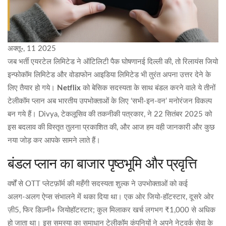
अक्तू॰, 11 2025
जब
भर्ती एयरटेल लिमिटेड
ने
ऑटिलिटी पैक घोषणा
नई दिल्ली
की, तो
रिलायंस जियो
इन्फोकॉम लिमिटेड
और
वोडाफोन आइडिया लिमिटेड
भी तुरंत अपना उत्तर देने के
लिए तैयार हो गये।
Netflix
को बेसिक सदस्यता के साथ बंडल करने वाले ये तीनों
टेलीकॉम प्लान अब भारतीय उपभोक्ताओं के लिए ‘सभी-इन-वन’ मनोरंजन विकल्प
बन गये हैं।
Divya
, टेकलूसिव की तकनीकी पत्रकार, ने 22 सितंबर 2025 को
इस बदलाव की विस्तृत तुलना प्रकाशित की, और आज हम वही जानकारी और कुछ
नया जोड़ कर आपके सामने लाते हैं।
बंडल प्लान का बाजार पृष्ठभूमि और प्रवृत्ति
वर्षों से OTT प्लेटफ़ॉर्म की महँगी सदस्यता शुल्क ने उपभोक्ताओं को कई
अलग‑अलग ऐप्स संभालने में थका दिया था। एक ओर जियो‑हॉटस्टार, दूसरे ओर
ज़ी5, फिर डिज़्नी+ जियोहॉटस्टार; कुल मिलाकर खर्च लगभग ₹1,000 से अधिक
हो जाता था। इस समस्या का समाधान टेलीकॉम कंपनियों ने अपने नेटवर्क सेवा के