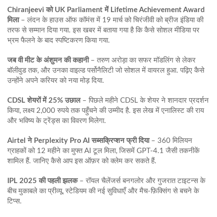
Chiranjeevi को UK Parliament में Lifetime Achievement Award
मिला
– लंदन के हाउस ऑफ कॉमंस में 19 मार्च को चिरंजीवी को ब्रीज इंडिया की
तरफ से सम्मान दिया गया. इस खबर में बताया गया है कि कैसे सोशल मीडिया पर
भ्रम फैलने के बाद स्पष्टिकरण किया गया.
जब वी मीट के अंशुमन की कहानी
– तरुण अरोड़ा का सफर मॉडलिंग से लेकर
बॉलीवुड तक, और उनका वाइल्ड पर्सोनैलिटी जो सोशल में वायरल हुआ. पढ़िए कैसे
उन्होंने अपने करियर को नया मोड़ दिया.
CDSL शेयरों में 25% उछाल
– पिछले महीने CDSL के शेयर ने शानदार प्रदर्शन
किया, लक्ष्य 2,000 रुपये तक पहुँचने की उम्मीद है. इस लेख में एनालिस्ट की राय
और भविष्य के ट्रेंड्स का विवरण मिलेगा.
Airtel ने Perplexity Pro AI सब्सक्रिप्शन फ्री दिया
– 360 मिलियन
ग्राहकों को 12 महीने का मुफ्त AI टूल मिला, जिसमें GPT‑4.1 जैसी तकनीकें
शामिल हैं. जानिए कैसे आप इस ऑफ़र को क्लेम कर सकते हैं.
IPL 2025 की पहली झलक
– रॉयल चैलेंजर्स बनगलोर और गुजरात टाइटन्स के
बीच मुकाबले का प्रीव्यू, स्टेडियम की नई सुविधाएँ और मैच‑फ़िक्सिंग से बचने के
टिप्स.