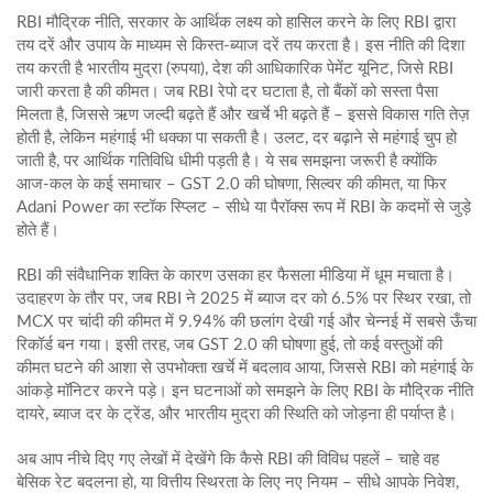
RBI
मौद्रिक नीति
,
सरकार के आर्थिक लक्ष्य को हासिल करने के लिए RBI द्वारा
तय दरें और उपाय
के माध्यम से किस्त‑ब्याज दरें तय करता है। इस नीति की दिशा
तय करती है
भारतीय मुद्रा (रुपया)
,
देश की आधिकारिक पेमेंट यूनिट, जिसे RBI
जारी करता है
की कीमत। जब RBI रेपो दर घटाता है, तो बैंकों को सस्ता पैसा
मिलता है, जिससे ऋण जल्दी बढ़ते हैं और खर्चे भी बढ़ते हैं – इससे विकास गति तेज़
होती है, लेकिन महंगाई भी धक्का पा सकती है। उलट, दर बढ़ाने से महंगाई चुप हो
जाती है, पर आर्थिक गतिविधि धीमी पड़ती है। ये सब समझना जरूरी है क्योंकि
आज‑कल के कई समाचार – GST 2.0 की घोषणा, सिल्वर की कीमत, या फिर
Adani Power का स्टॉक स्प्लिट – सीधे या पैरॉक्स रूप में RBI के कदमों से जुड़े
होते हैं।
RBI की संवैधानिक शक्ति के कारण उसका हर फैसला मीडिया में धूम मचाता है।
उदाहरण के तौर पर, जब RBI ने 2025 में ब्याज दर को 6.5% पर स्थिर रखा, तो
MCX पर चांदी की कीमत में 9.94% की छलांग देखी गई और चेन्नई में सबसे ऊँचा
रिकॉर्ड बन गया। इसी तरह, जब GST 2.0 की घोषणा हुई, तो कई वस्तुओं की
कीमत घटने की आशा से उपभोक्ता खर्चे में बदलाव आया, जिससे RBI को महंगाई के
आंकड़े मॉनिटर करने पड़े। इन घटनाओं को समझने के लिए RBI के मौद्रिक नीति
दायरे, ब्याज दर के ट्रेंड, और भारतीय मुद्रा की स्थिति को जोड़ना ही पर्याप्त है।
अब आप नीचे दिए गए लेखों में देखेंगे कि कैसे RBI की विविध पहलें – चाहे वह
बेसिक रेट बदलना हो, या वित्तीय स्थिरता के लिए नए नियम – सीधे आपके निवेश,