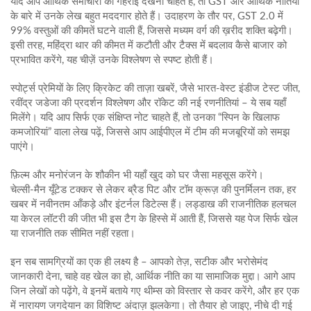
यदि आप आर्थिक समाचारों की गहराई देखना चाहते हैं, तो GST और आर्थिक नीतियों
के बारे में उनके लेख बहुत मददगार होते हैं। उदाहरण के तौर पर, GST 2.0 में
99% वस्तुओं की कीमतें घटने वाली हैं, जिससे मध्यम वर्ग की ख़रीद शक्ति बढ़ेगी।
इसी तरह, महिंद्रा थार की कीमत में कटौती और टैक्‍स में बदलाव कैसे बाजार को
प्रभावित करेंगे, यह चीज़ें उनके विश्लेषण से स्पष्ट होती हैं।
स्पोर्ट्स प्रेमियों के लिए क्रिकेट की ताज़ा खबरें, जैसे भारत‑वेस्ट इंडीज टेस्ट जीत,
रवींद्र जडेजा की प्रदर्शन विश्लेषण और रॉकेट की नई रणनीतियां – ये सब यहाँ
मिलेंगे। यदि आप सिर्फ एक संक्षिप्त नोट चाहते हैं, तो उनका “स्पिन के खिलाफ
कमजोरियां” वाला लेख पढ़ें, जिससे आप आईपीएल में टीम की मजबूरियों को समझ
पाएंगे।
फ़िल्म और मनोरंजन के शौकीन भी यहाँ खुद को घर जैसा महसूस करेंगे।
चेल्सी‑मैन यूँटेड टक्कर से लेकर ब्रैड पिट और टॉम क्रूज़ की पुनर्मिलन तक, हर
खबर में नवीनतम आँकड़े और इंटर्नल डिटेल्स हैं। लड्डाख की राजनीतिक हलचल
या केरल लॉटरी की जीत भी इस टैग के हिस्से में आती हैं, जिससे यह पेज सिर्फ खेल
या राजनीति तक सीमित नहीं रहता।
इन सब सामग्रियों का एक ही लक्ष्य है – आपको तेज़, सटीक और भरोसेमंद
जानकारी देना, चाहे वह खेल का हो, आर्थिक नीति का या सामाजिक मुद्दा। आगे आप
जिन लेखों को पढ़ेंगे, वे इनमें बताये गए थीम्स को विस्तार से कवर करेंगे, और हर एक
में नारायण जगदेयान का विशिष्ट अंदाज़ झलकेगा। तो तैयार हो जाइए, नीचे दी गई