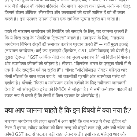
थार जैसे मॉडल की कीमत परिवर्तन और बाजार प्रभाव
तथा
फ़िल्म
,
मनोरंजन क्षेत्र,
जिसमें बॉक्स ऑफिस, सेंसरशिप और कलाकारों की खबरें शामिल हैं
को भी कवर
करते हैं। इस प्रकार उनका लेखन एक समेकित सूचना स्रोत बन जाता है।
पहले तो
नारायण जगदेयान
की रिपोर्टिंग को समझने के लिए, यह जानना ज़रूरी है
कि ये किस तरह के "सेमांटिक ट्रिपल्स" बनाते हैं। उदाहरण के लिए, "नारायण
जगदेयान विभिन्न क्षेत्रों की समाचार कवरेज प्रदान करते हैं" — यहाँ मुख्य इकाई
(नारायण जगदेयान) कई उप‑इकाइयों (क्रिकेट, GST, ऑटोमोबाइल) को घेरती है।
दूसरा ट्रिपल: "GST आर्थिक नीति का एक मुख्य उपकरण है" जो वित्तीय नियोजन
और उपभोक्ता कीमतों को जोड़ता है। तीसरा: "क्रिकेट भारत के प्रमुख खेलों में से
एक है और राष्ट्रीय गर्व का स्रोत है"। चौथा: "ऑटोमोबाइल सेक्टर महिंद्रा थार
जैसी मॉडलों के साथ बदल रहा है" जो तकनीकी प्रगति और उपभोक्ता पसंद को
दर्शाता है। पाँचवाँ: "फ़िल्म व मनोरंजन उद्योग दर्शकों के लिए नवीनतम जानकारी
देता है" जो सांस्कृतिक ट्रेंड को रिपोर्टिंग से जोड़ता है। ये सभी कनेक्शन पाठकों को
स्पष्ट रूप से बताते हैं कि लेखों में किस प्रकार के अंतर्संबंध हैं।
क्या आप जानना चाहते हैं कि इन विषयों में क्या नया है?
नारायण जगदेयान की ताज़ा खबरों में आप पाएँगे कि कब भारत ने वेस्ट इंडीज को
टेस्ट में हराया, रवींद्र जडेजा की किस तरह की दोहरी शान रही, और क्यों रॉक्स की
कीमतें GST कट से घटकर बड़ी राहत लेकर आईं। इसी तरह, महिंद्रा थार और