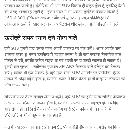
स्टाइल बढ़ जाती है। इंटीरियर भी आम SUV जितना ही वाइड होता है, इसलिए बैठने
की जगह आरामदेह रहती है। इंजन पावर में भी अक्सर हाईटेक विकल्प मिलते हैं –
150 से 300 हॉर्सपावर तक के टर्बोचार्ज्ड यूनिट्स। फ्यूल इफ़िशिएंसी भी
ठीक‑ठाक रहती है, खासकर जब आप पेट्रोल और डीज़ल दोनों मॉडलों को देखें।
खरीदते समय ध्यान देने योग्य बातें
कूपे SUV चुनते वक्त सबसे पहले अपनी जरूरत पर गौर करें। अगर आपके पास
अक्सर बम्पर‑टू‑बम्पर ट्रैफ़िक में ड्राइव करना है, तो कम ग्राउंड क्लियरेंस वाले
मॉडल से बचें, क्योंकि रूटेड रॉड्स या गंदे रास्तों पर ये जल्दी स्क्रैच हो सकते हैं।
दूसरी बात सुरक्षा – नवीनतम एयरबैग और ABS सिस्टम वाले वेरिएंट को प्रिफर
करें। कीमत भी एक फैक्टर है; कूपे लुक वाला SUV आमतौर पर स्टीयरिंग‑हेल्ड
मॉडल से थोड़ा महँगा होता है, इसलिए बजट में फिट बैठता हो तो फाइनेंस विकल्पों की
जाँच जरूर करें।
डीलरशिप पर टेस्ट ड्राइव लेना न भूलें। कूपे SUV का एर्गोनोमिक सीटिंग पोज़िशन
अक्सर आम मॉडल से अलग होता है, इसलिए आपको आराम महसूस होना चाहिए।
यदि संभव हो तो रिवर्स कैमरा और पार्किंग असिस्टेंस फीचर भी चेक करें; ये
छोटे‑छोटे कामों में बहुत मददगार होते हैं।
अंत में रखरखाव की बात रखें। कूपे SUV का बॉडी शैप अक्सर एयरोडायनामिक