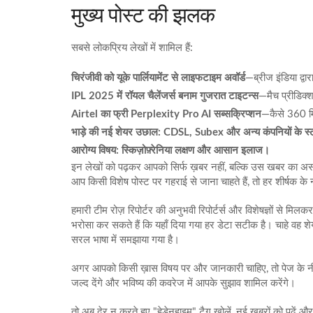
मुख्य पोस्ट की झलक
सबसे लोकप्रिय लेखों में शामिल हैं:
चिरंजीवी को यूके पार्लियामेंट से लाइफटाइम अवॉर्ड
—ब्रीज इंडिया द्व
IPL 2025 में रॉयल चैलेंजर्स बनाम गुजरात टाइटन्स
—मैच प्रीडिक्
Airtel का फ्री Perplexity Pro AI सब्सक्रिप्शन
—कैसे 360 मि
भाड़े की नई शेयर उछाल: CDSL, Subex और अन्य कंपनियों के स्टॉक
आरोग्य विषय: स्किज़ोफ़्रेनिया लक्षण और आसान इलाज।
इन लेखों को पढ़कर आपको सिर्फ ख़बर नहीं, बल्कि उस खबर का 
आप किसी विशेष पोस्ट पर गहराई से जाना चाहते हैं, तो हर शीर्षक के नी
हमारी टीम रोज़ रिपोर्टर की अनुभवी रिपोर्टर्स और विशेषज्ञों से 
भरोसा कर सकते हैं कि यहाँ दिया गया हर डेटा सटीक है। चाहे वह श
सरल भाषा में समझाया गया है।
अगर आपको किसी ख़ास विषय पर और जानकारी चाहिए, तो पेज के नीचे
जल्द देंगे और भविष्य की कवरेज में आपके सुझाव शामिल करेंगे।
तो अब देर न करते हुए "हेडेनहाइम" टैग खोलें, नई ख़बरों को पढ़ें 