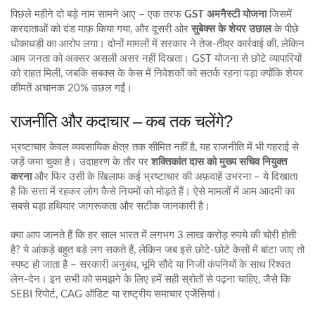
पिछले महीने दो बड़े नाम सामने आए – एक तरफ
GST अमनैस्टी योजना
जिसमें
करदाताओं को दंड माफ़ किया गया, और दूसरी ओर
सुबेक्स के शेयर उछाल
के पीछे
धोकाधड़ी का आरोप लगा। दोनों मामलों में सरकार ने तेज‑तीव्र कार्रवाई की, लेकिन
आम जनता को अक्सर असली असर नहीं दिखता। GST योजना से छोटे व्यापारियों
को राहत मिली, जबकि सबक्स के केस में निवेशकों को सतर्क रहना पड़ा क्योंकि शेयर
कीमतें अचानक 20% उछल गईं।
राजनीति और कदाचार – कब तक चलेंगे?
भ्रष्टाचार केवल व्यवसायिक क्षेत्र तक सीमित नहीं है, यह राजनीति में भी गहराई से
जड़ें जमा चुका है। उदाहरण के तौर पर
शक्तिकांत दास को मुख्य सचिव नियुक्त
करना
और फिर उसी के खिलाफ कई भ्रष्टाचार की अफ़वाहें उभरना – ये दिखाता
है कि सत्ता में रहकर लोग कैसे नियमों को मोड़ते हैं। ऐसे मामलों में आम आदमी का
सबसे बड़ा हथियार जागरूकता और सटीक जानकारी है।
क्या आप जानते हैं कि हर साल भारत में लगभग 3 लाख करोड़ रुपये की चोरी होती
है? ये आंकड़े बहुत बड़े लग सकते हैं, लेकिन जब इसे छोटे‑छोटे केसों में बांटा जाए तो
स्पष्ट हो जाता है – सरकारी अनुबंध, भूमि सौदे या निजी कंपनियों के साथ रिश्वत
लेन‑देन। इन सभी को समझने के लिए हमें सही स्रोतों से पढ़ना चाहिए, जैसे कि
SEBI रिपोर्ट, CAG ऑडिट या राष्ट्रीय समाचार एजेंसियां।