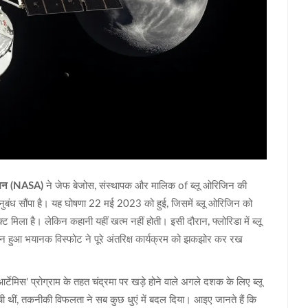
रेशन (NASA)
ने
जेफ बेजोस
,
संस्थापक और मालिक
of
ब्लू ओरिजिन
की
ुबंध सौंपा है। यह घोषणा 22 मई 2023 को हुई, जिसमें ब्लू ओरिजिन को
ला है। लेकिन कहानी यहीं खत्म नहीं होती। इसी दौरान, फ्लोरिडा में ब्लू
दौरान हुआ भयानक विस्फोट ने पूरे अंतरिक्ष कार्यक्रम को झकझोर कर रख
टेमिस' प्रोग्राम के तहत चंद्रमा पर खड़े होने वाले अगले दशक के लिए ब्लू
ी थीं, तकनीकी विफलता ने सब कुछ धुएं में बदल दिया। आइए जानते हैं कि