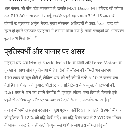
थार रोक्स, जो पाँच‑डोर संस्करण है, उसके MX1 Diesel MT वेरिएंट की कीमत
अब ₹13.80 लाख तक गिर गई, जबकि पहले यह लगभग ₹15.15 लाख थी।
कंपनी के प्रवक्ता
अर्जुन मेहरा
,
मुख्य संचालन अधिकारी
ने कहा, “GST कट को
तुरंत ही हमारे प्रोडक्ट प्राइसिंग में शामिल किया गया है, ताकि ग्राहकों को अतिरिक्त
मूल्य लाभ मिल सके।”
प्रतिस्पर्धी और बाजार पर असर
महिंद्रा थार अब
Maruti Suzuki India Ltd
के जिमी और
Force Motors
के
गुरखा के साथ सीधे प्रतिस्पर्धा में है। दोनों ही मॉडल की कीमतें अब लगभग
₹10 लाख से शुरु होती हैं, लेकिन थार की नई कीमतें उन्हें 5‑10 % सस्ता बना
देती हैं। विशेषज्ञ रवि कुमार, ऑटोस्टार एनालिटिक्स के प्रमुख, ने टिप्पणी की,
“GST कट ने थार को अपने सेगमेंट में ‘प्राइस‑लीडर’ बना दिया है, जिससे इसे
पहले से अधिक युवा और प्रथम‑बार खरीदारों के लिए आकर्षक बनाता है।”
बाजार में अभी तक इस बदलाव का पूर्ण प्रभाव नहीं दिखा, पर पहले दो हफ्तों में थार
की बुकिंग्स में 12 % की वृद्धि देखी गई। यह वृद्धि विशेष रूप से 2 WD बेस मॉडल
में अधिक स्पष्ट है, जहाँ पहले के मुकाबले अधिक लोग इस कीमत बिंदु को