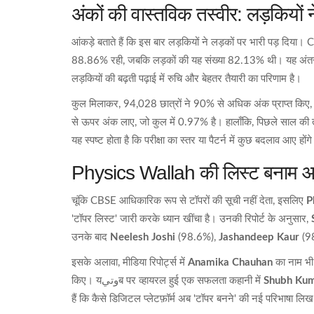
अंकों की वास्तविक तस्वीर: लड़कियों 
आंकड़े बताते हैं कि इस बार लड़कियों ने लड़कों पर भारी पड़ दिय
88.86% रही, जबकि लड़कों की यह संख्या 82.13% थी। यह अंतर पिछले
लड़कियों की बढ़ती पढ़ाई में रुचि और बेहतर तैयारी का परिणाम है।
कुल मिलाकर, 94,028 छात्रों ने 90% से अधिक अंक प्राप्त किए, जो
से ऊपर अंक लाए, जो कुल में 0.97% है। हालाँकि, पिछले साल की त
यह स्पष्ट होता है कि परीक्षा का स्तर या पैटर्न में कुछ बदलाव आए होंग
Physics Wallah की लिस्ट बनाम 
चूंकि CBSE आधिकारिक रूप से टॉपरों की सूची नहीं देता, इसलिए
P
'टॉपर लिस्ट' जारी करके ध्यान खींचा है। उनकी रिपोर्ट के अनुसार,
उनके बाद
Neelesh Joshi
(98.6%),
Jashandeep Kaur
(9
इसके अलावा, मीडिया रिपोर्ट्स में
Anamika Chauhan
का नाम भी 
किए। यوتيब पर व्हायरल हुई एक सफलता कहानी में
Shubh Ku
हैं कि कैसे डिजिटल प्लेटफ़ॉर्म अब 'टॉपर बनने' की नई परिभाषा लिख 